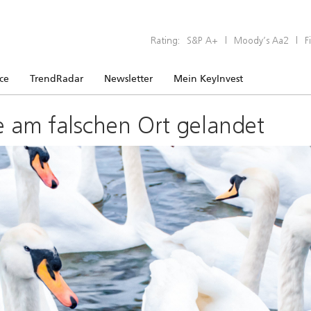
Rating:
S&P A+
|
Moody’s Aa2
|
F
ice
TrendRadar
Newsletter
Mein KeyInvest
e am falschen Ort gelandet