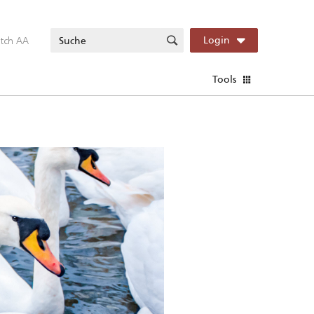
itch AA
Login
Tools