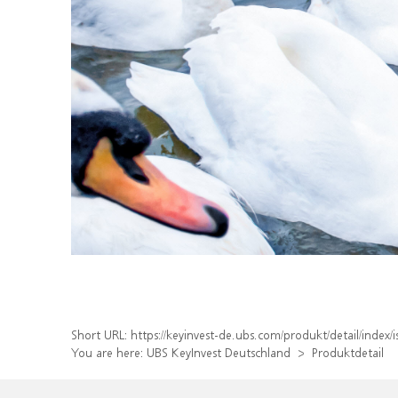
Short URL:
https://keyinvest-de.ubs.com/produkt/detail/inde
You are here:
UBS KeyInvest Deutschland
Produktdetail