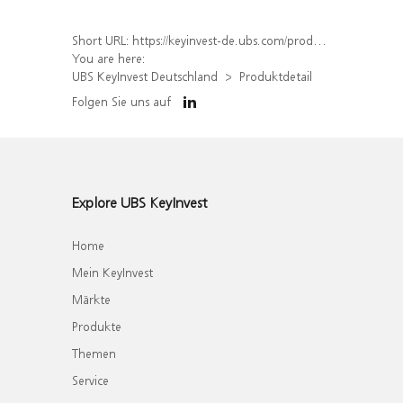
Short URL:
https://keyinvest-de.ubs.com/produkt/detail/index/isin/DE000WA4TAV9
You are here:
UBS KeyInvest Deutschland
Produktdetail
Folgen Sie uns auf
Explore UBS KeyInvest
Home
Mein KeyInvest
Märkte
Produkte
Themen
Service