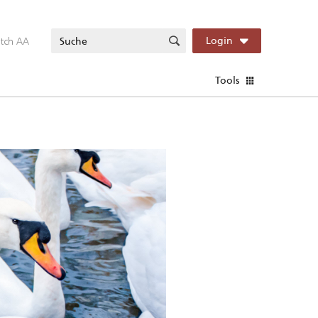
itch AA
Login
Tools