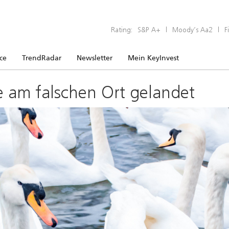
Rating:
S&P A+
|
Moody’s Aa2
|
F
ice
TrendRadar
Newsletter
Mein KeyInvest
e am falschen Ort gelandet