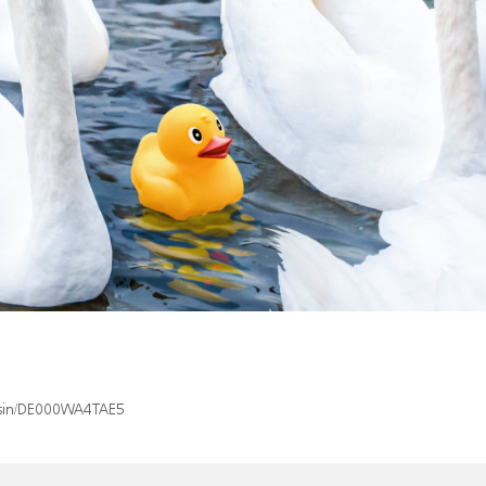
x/isin/DE000WA4TAE5