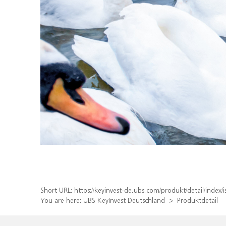
Short URL:
https://keyinvest-de.ubs.com/produkt/detail/inde
You are here:
UBS KeyInvest Deutschland
Produktdetail