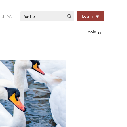
itch AA
Login
Tools