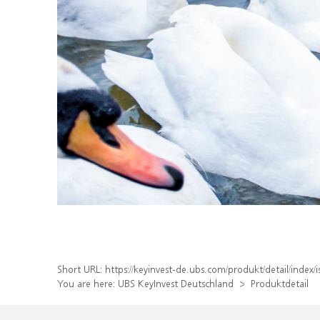
Short URL:
https://keyinvest-de.ubs.com/produkt/detail/inde
You are here:
UBS KeyInvest Deutschland
Produktdetail