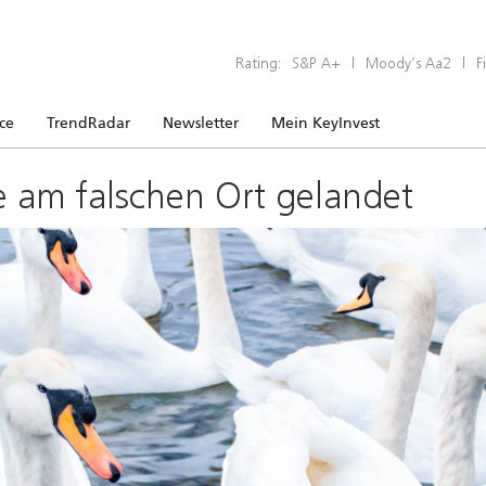
Rating:
S&P A+
|
Moody’s Aa2
|
F
ice
TrendRadar
Newsletter
Mein KeyInvest
e am falschen Ort gelandet