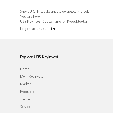
Short URL:
https://keyinvest-de.ubs.com/produkt/detail/index/isin/DE000WA4T526
You are here:
UBS KeyInvest Deutschland
Produktdetail
Folgen Sie uns auf
Explore UBS KeyInvest
Home
Mein KeyInvest
Märkte
Produkte
Themen
Service