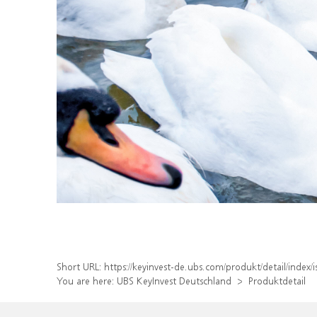
Short URL:
https://keyinvest-de.ubs.com/produkt/detail/inde
You are here:
UBS KeyInvest Deutschland
Produktdetail