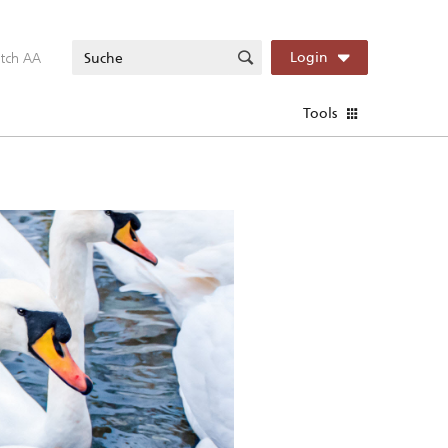
itch AA
Login
Tools