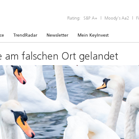
Rating:
S&P A+
|
Moody’s Aa2
|
F
ice
TrendRadar
Newsletter
Mein KeyInvest
e am falschen Ort gelandet