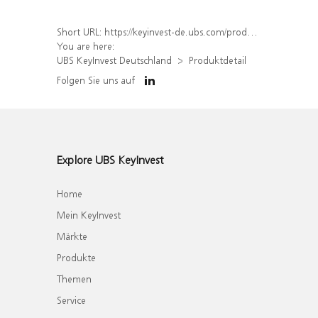
Short URL:
https://keyinvest-de.ubs.com/produkt/detail/index/isin/DE000WA4SZL9
You are here:
UBS KeyInvest Deutschland
Produktdetail
Folgen Sie uns auf
Explore UBS KeyInvest
Home
Mein KeyInvest
Märkte
Produkte
Themen
Service