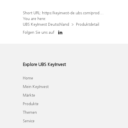
Short URL:
https://keyinvest-de.ubs.com/produkt/detail/index/isin/DE000WA4SZK1
You are here:
UBS KeyInvest Deutschland
Produktdetail
Folgen Sie uns auf
Explore UBS KeyInvest
Home
Mein KeyInvest
Märkte
Produkte
Themen
Service