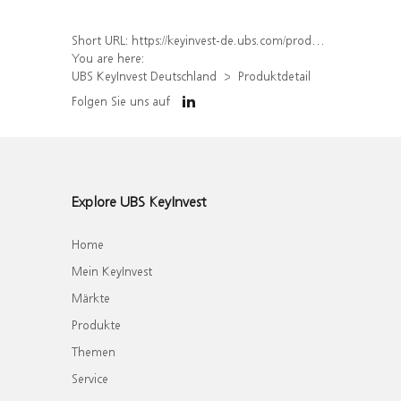
Short URL:
https://keyinvest-de.ubs.com/produkt/detail/index/isin/DE000WA4SZF1
You are here:
UBS KeyInvest Deutschland
Produktdetail
Folgen Sie uns auf
Explore UBS KeyInvest
Home
Mein KeyInvest
Märkte
Produkte
Themen
Service