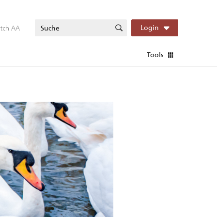
itch AA
Login
Tools