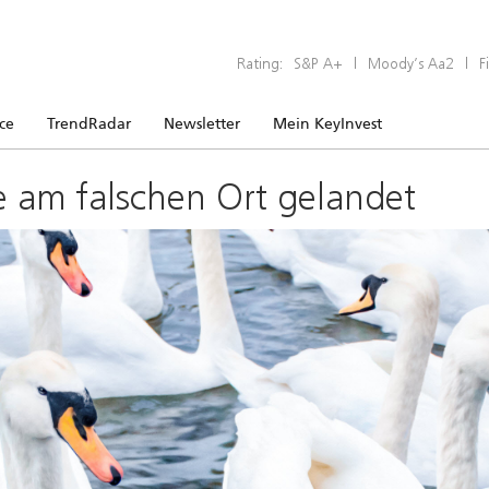
Rating:
S&P A+
|
Moody’s Aa2
|
F
ice
TrendRadar
Newsletter
Mein KeyInvest
e am falschen Ort gelandet