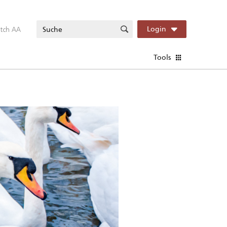
itch AA
Login
Tools