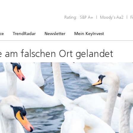
Rating:
S&P A+
|
Moody’s Aa2
|
F
ice
TrendRadar
Newsletter
Mein KeyInvest
e am falschen Ort gelandet