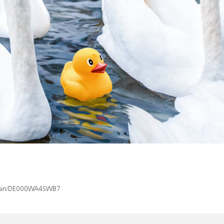
ex/isin/DE000WA4SWB7