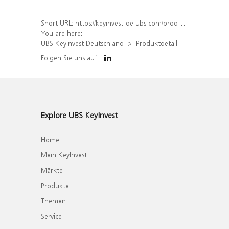
Short URL:
https://keyinvest-de.ubs.com/produkt/detail/index/isin/DE000WA4SUS5
You are here:
UBS KeyInvest Deutschland
Produktdetail
Folgen Sie uns auf
Explore UBS KeyInvest
Home
Mein KeyInvest
Märkte
Produkte
Themen
Service