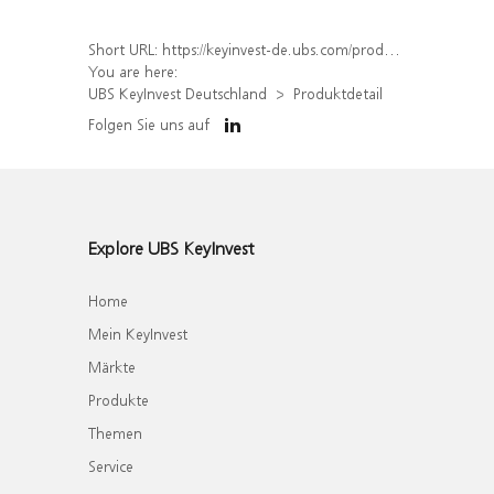
Short URL:
https://keyinvest-de.ubs.com/produkt/detail/index/isin/DE000WA4ST02
You are here:
UBS KeyInvest Deutschland
Produktdetail
Folgen Sie uns auf
Explore UBS KeyInvest
Home
Mein KeyInvest
Märkte
Produkte
Themen
Service