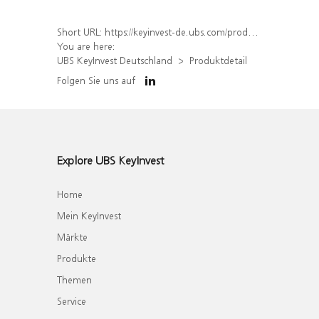
Short URL:
https://keyinvest-de.ubs.com/produkt/detail/index/isin/DE000WA4SMF9
You are here:
UBS KeyInvest Deutschland
Produktdetail
Folgen Sie uns auf
Explore UBS KeyInvest
Home
Mein KeyInvest
Märkte
Produkte
Themen
Service