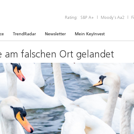
Rating:
S&P A+
|
Moody’s Aa2
|
F
ice
TrendRadar
Newsletter
Mein KeyInvest
e am falschen Ort gelandet