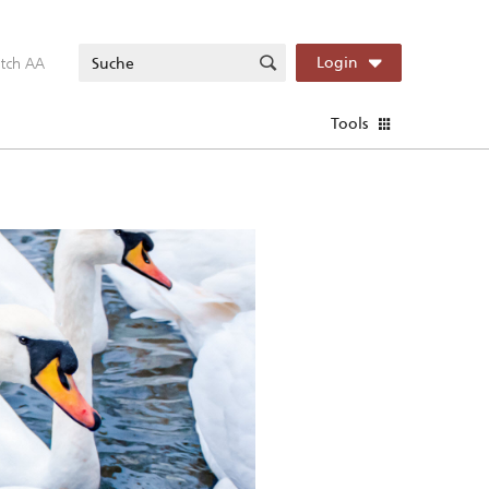
itch AA
Login
Tools