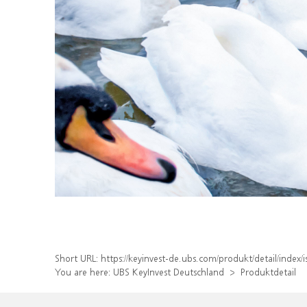
Short URL:
https://keyinvest-de.ubs.com/produkt/detail/inde
You are here:
UBS KeyInvest Deutschland
Produktdetail