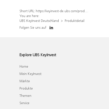
Short URL:
https://keyinvest-de.ubs.com/produkt/detail/index/isin/DE000WA4RZB2
You are here:
UBS KeyInvest Deutschland
Produktdetail
Folgen Sie uns auf
Explore UBS KeyInvest
Home
Mein KeyInvest
Märkte
Produkte
Themen
Service