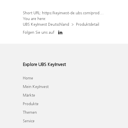
Short URL:
https://keyinvest-de.ubs.com/produkt/detail/index/isin/DE000WA4RN74
You are here:
UBS KeyInvest Deutschland
Produktdetail
Folgen Sie uns auf
Explore UBS KeyInvest
Home
Mein KeyInvest
Märkte
Produkte
Themen
Service