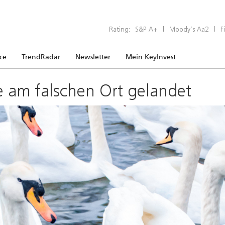
Rating:
S&P A+
|
Moody’s Aa2
|
F
ice
TrendRadar
Newsletter
Mein KeyInvest
e am falschen Ort gelandet