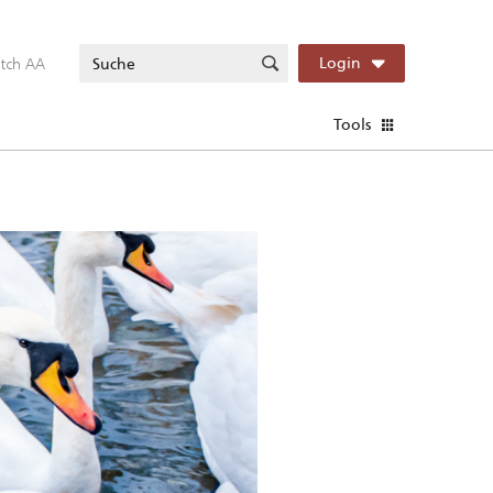
itch AA
Login
Tools