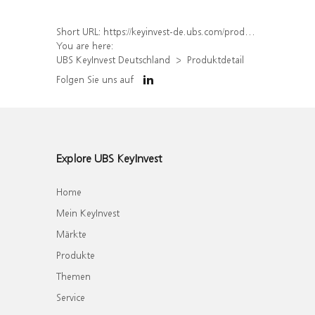
Short URL:
https://keyinvest-de.ubs.com/produkt/detail/index/isin/DE000WA4RD27
You are here:
UBS KeyInvest Deutschland
Produktdetail
Folgen Sie uns auf
Explore UBS KeyInvest
Home
Mein KeyInvest
Märkte
Produkte
Themen
Service