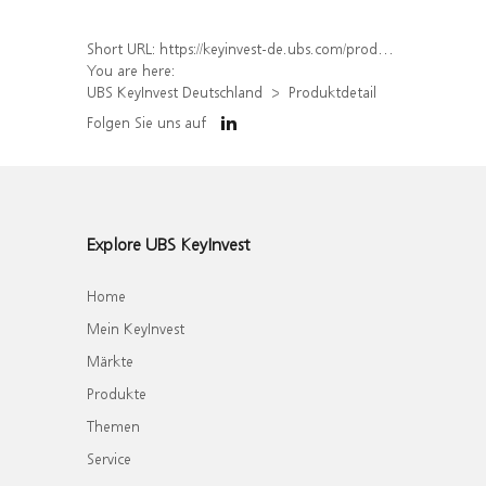
Short URL:
https://keyinvest-de.ubs.com/produkt/detail/index/isin/DE000WA4RC69
You are here:
UBS KeyInvest Deutschland
Produktdetail
Folgen Sie uns auf
Explore UBS KeyInvest
Home
Mein KeyInvest
Märkte
Produkte
Themen
Service