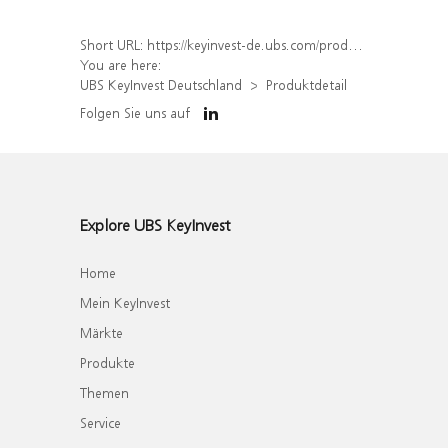
Short URL:
https://keyinvest-de.ubs.com/produkt/detail/index/isin/DE000WA4R710
You are here:
UBS KeyInvest Deutschland
Produktdetail
Folgen Sie uns auf
Explore UBS KeyInvest
Home
Mein KeyInvest
Märkte
Produkte
Themen
Service