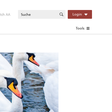
itch AA
Login
Tools