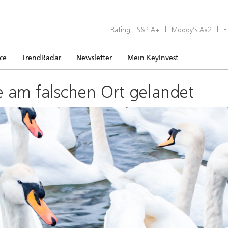
Rating:
S&P A+
|
Moody’s Aa2
|
F
ice
TrendRadar
Newsletter
Mein KeyInvest
e am falschen Ort gelandet