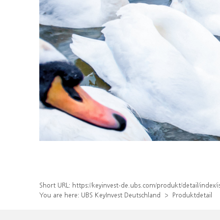
Short URL:
https://keyinvest-de.ubs.com/produkt/detail/inde
You are here:
UBS KeyInvest Deutschland
Produktdetail