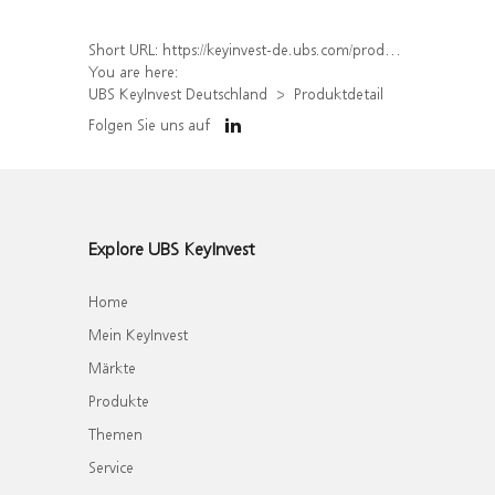
Short URL:
https://keyinvest-de.ubs.com/produkt/detail/index/isin/DE000WA4R488
You are here:
UBS KeyInvest Deutschland
Produktdetail
Folgen Sie uns auf
Explore UBS KeyInvest
Home
Mein KeyInvest
Märkte
Produkte
Themen
Service