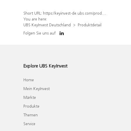
Short URL:
https://keyinvest-de.ubs.com/produkt/detail/index/isin/DE000WA4QRS5
You are here:
UBS KeyInvest Deutschland
Produktdetail
Folgen Sie uns auf
Explore UBS KeyInvest
Home
Mein KeyInvest
Märkte
Produkte
Themen
Service