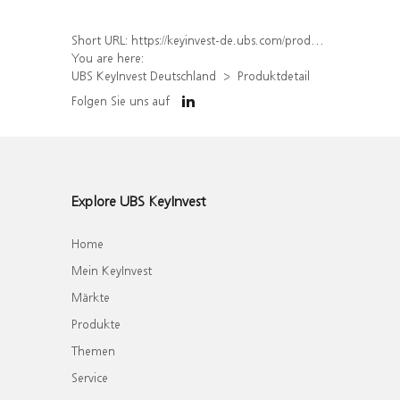
Short URL:
https://keyinvest-de.ubs.com/produkt/detail/index/isin/DE000WA4QM35
You are here:
UBS KeyInvest Deutschland
Produktdetail
Folgen Sie uns auf
Explore UBS KeyInvest
Home
Mein KeyInvest
Märkte
Produkte
Themen
Service