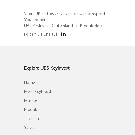
Short URL:
https://keyinvest-de.ubs.com/produkt/detail/index/isin/DE000WA4QLD0
You are here:
UBS KeyInvest Deutschland
Produktdetail
Folgen Sie uns auf
Explore UBS KeyInvest
Home
Mein KeyInvest
Märkte
Produkte
Themen
Service