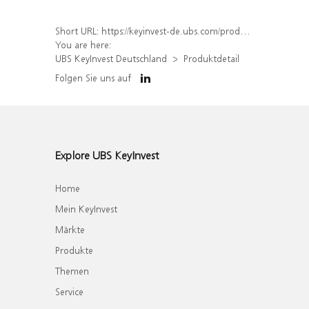
Short URL:
https://keyinvest-de.ubs.com/produkt/detail/index/isin/DE000WA4QGN9
You are here:
UBS KeyInvest Deutschland
Produktdetail
Folgen Sie uns auf
Explore UBS KeyInvest
Home
Mein KeyInvest
Märkte
Produkte
Themen
Service