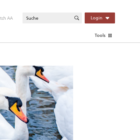
itch AA
Login
Tools