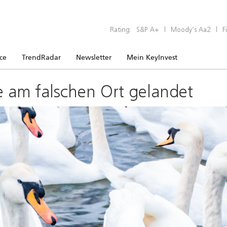
Rating:
S&P A+
|
Moody’s Aa2
|
F
ice
TrendRadar
Newsletter
Mein KeyInvest
e am falschen Ort gelandet