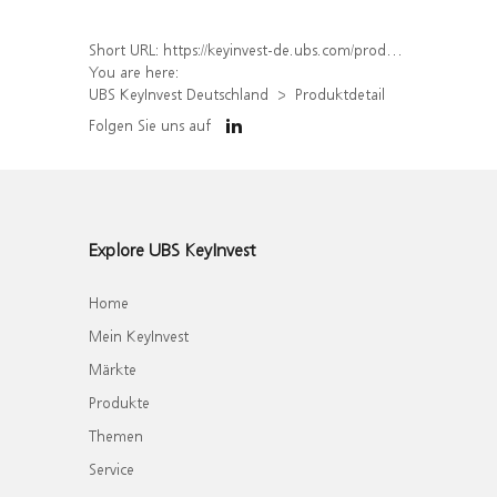
Short URL:
https://keyinvest-de.ubs.com/produkt/detail/index/isin/DE000WA4QGC2
You are here:
UBS KeyInvest Deutschland
Produktdetail
Folgen Sie uns auf
Explore UBS KeyInvest
Home
Mein KeyInvest
Märkte
Produkte
Themen
Service