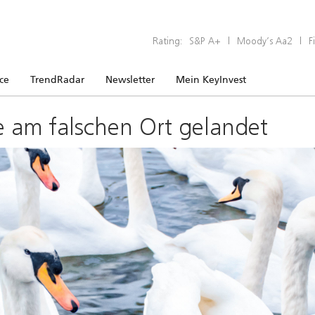
Rating:
S&P A+
|
Moody’s Aa2
|
F
ice
TrendRadar
Newsletter
Mein KeyInvest
e am falschen Ort gelandet