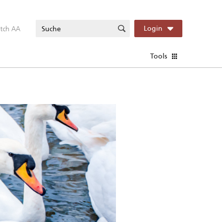
itch AA
Login
Tools