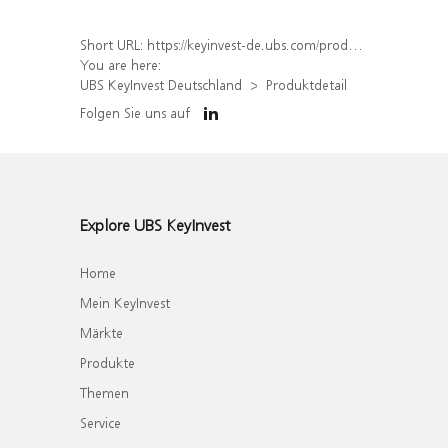
Short URL:
https://keyinvest-de.ubs.com/produkt/detail/index/isin/DE000WA4Q662
You are here:
UBS KeyInvest Deutschland
Produktdetail
Folgen Sie uns auf
Explore UBS KeyInvest
Home
Mein KeyInvest
Märkte
Produkte
Themen
Service