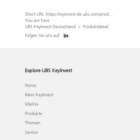
Short URL:
https://keyinvest-de.ubs.com/produkt/detail/index/isin/DE000WA4Q647
You are here:
UBS KeyInvest Deutschland
Produktdetail
Folgen Sie uns auf
Explore UBS KeyInvest
Home
Mein KeyInvest
Märkte
Produkte
Themen
Service