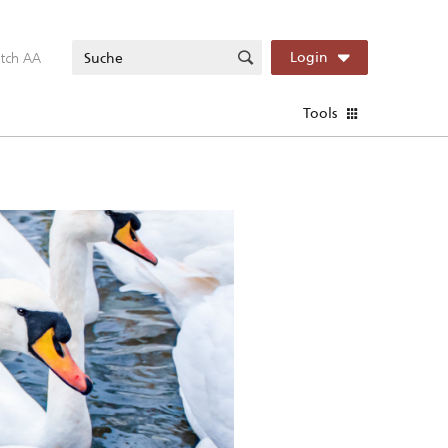
itch AA
Login
Tools