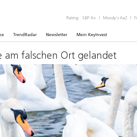
Rating:
S&P A+
|
Moody’s Aa2
|
F
ice
TrendRadar
Newsletter
Mein KeyInvest
e am falschen Ort gelandet