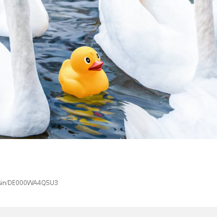
ex/isin/DE000WA4Q5U3