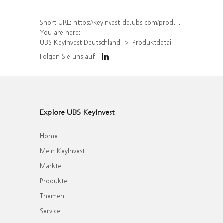
Short URL:
https://keyinvest-de.ubs.com/produkt/detail/index/isin/DE000WA4Q4F7
You are here:
UBS KeyInvest Deutschland
Produktdetail
Folgen Sie uns auf
Explore UBS KeyInvest
Home
Mein KeyInvest
Märkte
Produkte
Themen
Service