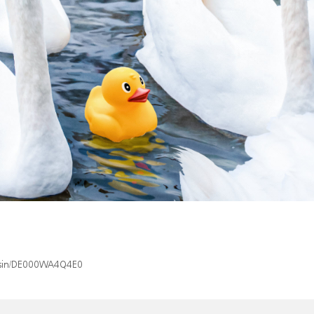
x/isin/DE000WA4Q4E0