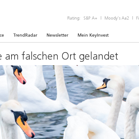
Rating:
S&P A+
|
Moody’s Aa2
|
F
ice
TrendRadar
Newsletter
Mein KeyInvest
e am falschen Ort gelandet