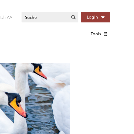
itch AA
Login
Tools