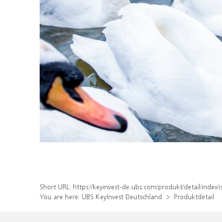
Short URL:
https://keyinvest-de.ubs.com/produkt/detail/inde
You are here:
UBS KeyInvest Deutschland
Produktdetail