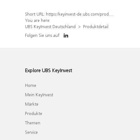
Short URL:
https://keyinvest-de.ubs.com/produkt/detail/index/isin/DE000WA4Q3Q6
You are here:
UBS KeyInvest Deutschland
Produktdetail
Folgen Sie uns auf
Explore UBS KeyInvest
Home
Mein KeyInvest
Märkte
Produkte
Themen
Service