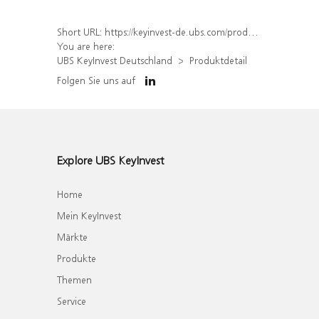
Short URL:
https://keyinvest-de.ubs.com/produkt/detail/index/isin/DE000WA4PU44
You are here:
UBS KeyInvest Deutschland
Produktdetail
Folgen Sie uns auf
Explore UBS KeyInvest
Home
Mein KeyInvest
Märkte
Produkte
Themen
Service