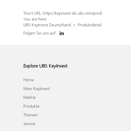
Short URL:
https://keyinvest-de.ubs.com/produkt/detail/index/isin/DE000WA4PPA9
You are here:
UBS KeyInvest Deutschland
Produktdetail
Folgen Sie uns auf
Explore UBS KeyInvest
Home
Mein KeyInvest
Märkte
Produkte
Themen
Service