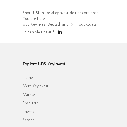
Short URL:
https://keyinvest-de.ubs.com/produkt/detail/index/isin/DE000WA4PGW2
You are here:
UBS KeyInvest Deutschland
Produktdetail
Folgen Sie uns auf
Explore UBS KeyInvest
Home
Mein KeyInvest
Märkte
Produkte
Themen
Service