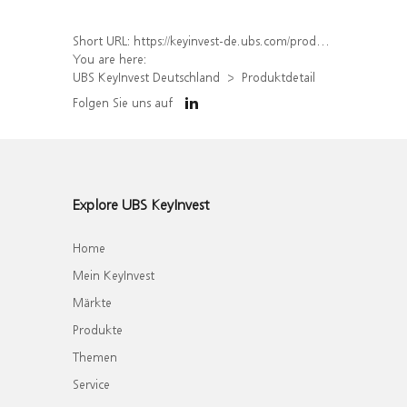
Short URL:
https://keyinvest-de.ubs.com/produkt/detail/index/isin/DE000WA4PGV4
You are here:
UBS KeyInvest Deutschland
Produktdetail
Folgen Sie uns auf
Explore UBS KeyInvest
Home
Mein KeyInvest
Märkte
Produkte
Themen
Service