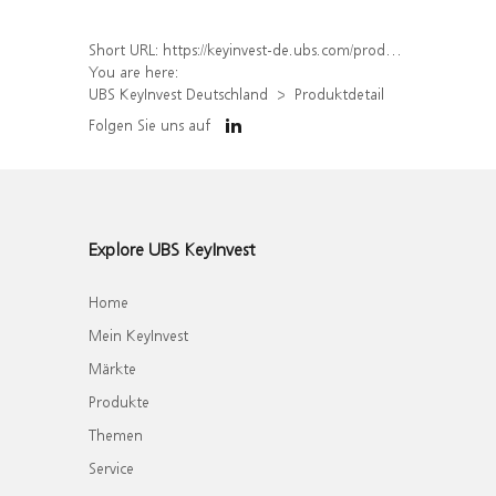
Short URL:
https://keyinvest-de.ubs.com/produkt/detail/index/isin/DE000WA4PGT8
You are here:
UBS KeyInvest Deutschland
Produktdetail
Folgen Sie uns auf
Explore UBS KeyInvest
Home
Mein KeyInvest
Märkte
Produkte
Themen
Service