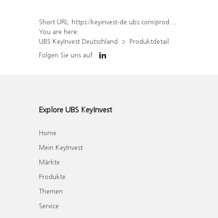
Short URL:
https://keyinvest-de.ubs.com/produkt/detail/index/isin/DE000WA4P7F1
You are here:
UBS KeyInvest Deutschland
Produktdetail
Folgen Sie uns auf
Explore UBS KeyInvest
Home
Mein KeyInvest
Märkte
Produkte
Themen
Service