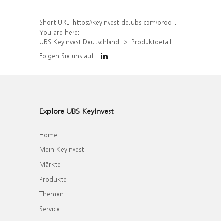
Short URL:
https://keyinvest-de.ubs.com/produkt/detail/index/isin/DE000WA4P5S8
You are here:
UBS KeyInvest Deutschland
Produktdetail
Folgen Sie uns auf
Explore UBS KeyInvest
Home
Mein KeyInvest
Märkte
Produkte
Themen
Service