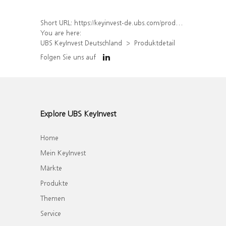
Short URL:
https://keyinvest-de.ubs.com/produkt/detail/index/isin/DE000WA4P2X5
You are here:
UBS KeyInvest Deutschland
Produktdetail
Folgen Sie uns auf
Explore UBS KeyInvest
Home
Mein KeyInvest
Märkte
Produkte
Themen
Service