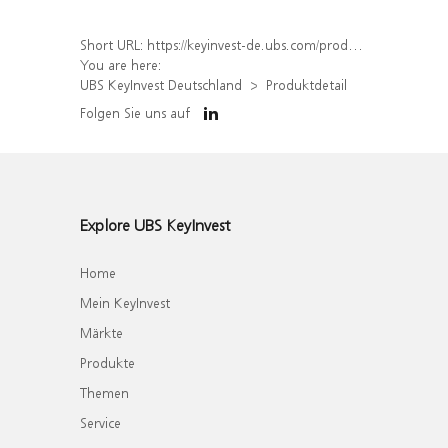
Short URL:
https://keyinvest-de.ubs.com/produkt/detail/index/isin/DE000WA4P0J8
You are here:
UBS KeyInvest Deutschland
Produktdetail
Folgen Sie uns auf
Explore UBS KeyInvest
Home
Mein KeyInvest
Märkte
Produkte
Themen
Service