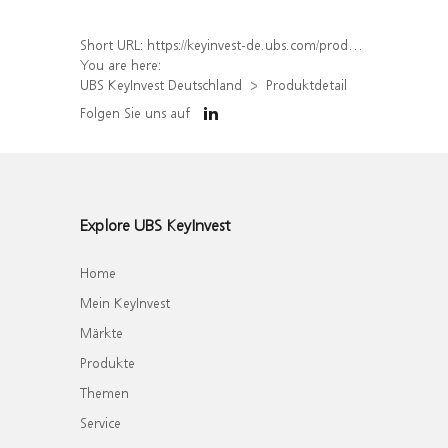
Short URL:
https://keyinvest-de.ubs.com/produkt/detail/index/isin/DE000WA4NZQ9
You are here:
UBS KeyInvest Deutschland
Produktdetail
Folgen Sie uns auf
Explore UBS KeyInvest
Home
Mein KeyInvest
Märkte
Produkte
Themen
Service