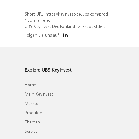
Short URL:
https://keyinvest-de.ubs.com/produkt/detail/index/isin/DE000WA4NLN6
You are here:
UBS KeyInvest Deutschland
Produktdetail
Folgen Sie uns auf
Explore UBS KeyInvest
Home
Mein KeyInvest
Märkte
Produkte
Themen
Service