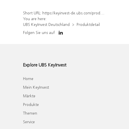
Short URL:
https://keyinvest-de.ubs.com/produkt/detail/index/isin/DE000WA4NLM8
You are here:
UBS KeyInvest Deutschland
Produktdetail
Folgen Sie uns auf
Explore UBS KeyInvest
Home
Mein KeyInvest
Märkte
Produkte
Themen
Service