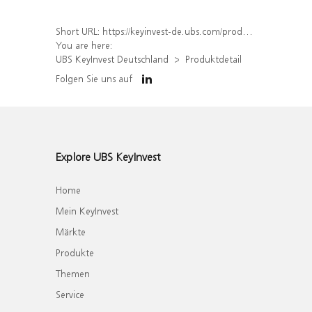
Short URL:
https://keyinvest-de.ubs.com/produkt/detail/index/isin/DE000WA4NF37
You are here:
UBS KeyInvest Deutschland
Produktdetail
Folgen Sie uns auf
Explore UBS KeyInvest
Home
Mein KeyInvest
Märkte
Produkte
Themen
Service