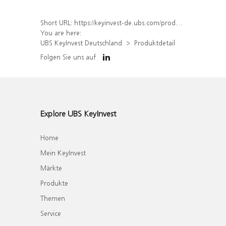
Short URL:
https://keyinvest-de.ubs.com/produkt/detail/index/isin/DE000WA4NEP6
You are here:
UBS KeyInvest Deutschland
Produktdetail
Folgen Sie uns auf
Explore UBS KeyInvest
Home
Mein KeyInvest
Märkte
Produkte
Themen
Service